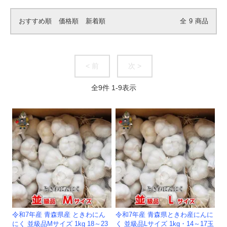
おすすめ順
価格順
新着順
全
9
商品
< 前
次 >
全
9
件
1
-
9
表示
令和7年産 青森県産 ときわにん
令和7年産 青森県ときわ産にんに
にく 並級品Mサイズ 1kg 18～23
く 並級品Lサイズ 1kg・14～17玉