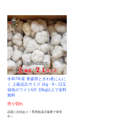
令和7年産 青森県ときわ産にんに
く 上級品2Lサイズ 1kg・9～12玉
福地ホワイト6片 10kg以上で送料
無料
売り切れ
品質に自信あり！専用低温冷蔵庫で保管
中！