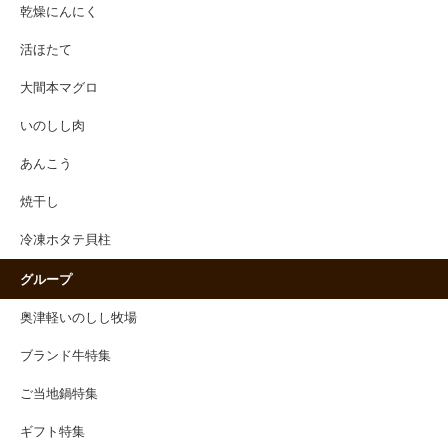
乾燥にんにく
活ほたて
大間本マグロ
いのしし肉
あんこう
焼干し
冷凍ホタテ貝柱
グループ
奥津軽いのしし牧場
ブランド牛特集
ご当地鍋特集
ギフト特集