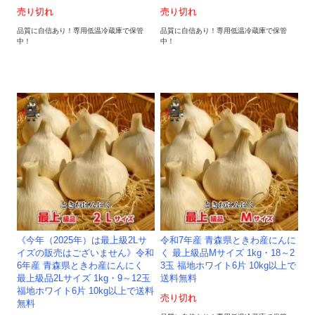
売り切れ
売り切れ
品質に自信あり！専用低温冷蔵庫で保管
品質に自信あり！専用低温冷蔵庫で保管
中！
中！
《今年（2025年）は最上級2Lサ
令和7年産 青森県ときわ産にんに
イズの販売はございません》令和
く 最上級品Mサイズ 1kg・18～2
6年産 青森県ときわ産にんにく
3玉 福地ホワイト6片 10kg以上で
最上級品2Lサイズ 1kg・9～12玉
送料無料
福地ホワイト6片 10kg以上で送料
売り切れ
無料