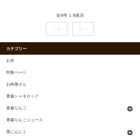
全
9
件
1
-
9
表示
< 前
次 >
カテゴリー
お米
特集ページ
お肉屋さん
青森シャモロック
青森りんご
青森りんごジュース
黒にんにく