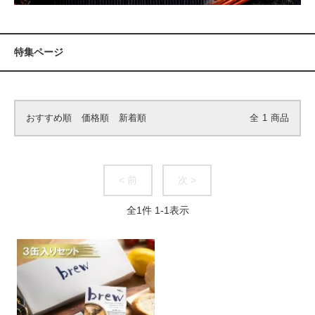
特集ページ
おすすめ順
価格順
新着順
全
1
商品
< 前
次 >
全
1
件
1
-
1
表示