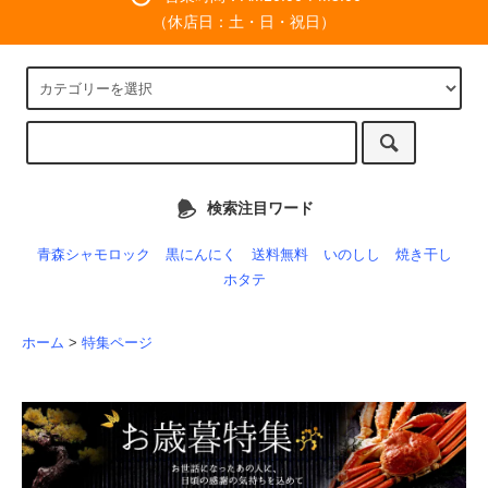
（休店日：土・日・祝日）
検索注目ワード
青森シャモロック
黒にんにく
送料無料
いのしし
焼き干し
ホタテ
ホーム
>
特集ページ