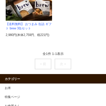
【送料無料】 おつまみ 缶詰 ギフ
ト brew 3缶セット
2,980円(本体2,759円、税221円)
全
1
件
1
-
1
表示
< 前
次 >
カテゴリー
お米
特集ページ