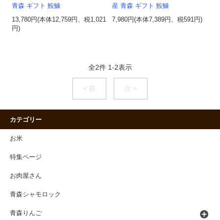
青森 ギフト 鮟鱇
産 青森 ギフト 鮟鱇
13,780円(本体12,759円、税1,021
7,980円(本体7,389円、税591円)
円)
全
2
件
1
-
2
表示
< 前
次 >
カテゴリー
お米
特集ページ
お肉屋さん
青森シャモロック
青森りんご