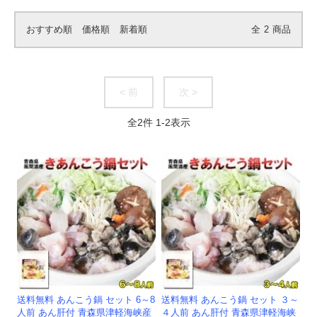
おすすめ順
価格順
新着順
全
2
商品
< 前
次 >
全
2
件
1
-
2
表示
送料無料 あんこう鍋 セット 6～8
送料無料 あんこう鍋 セット ３～
人前 あん肝付 青森県津軽海峡産
４人前 あん肝付 青森県津軽海峡