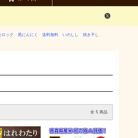
モロック
黒にんにく
送料無料
いのしし
焼き干し
全
5
商品