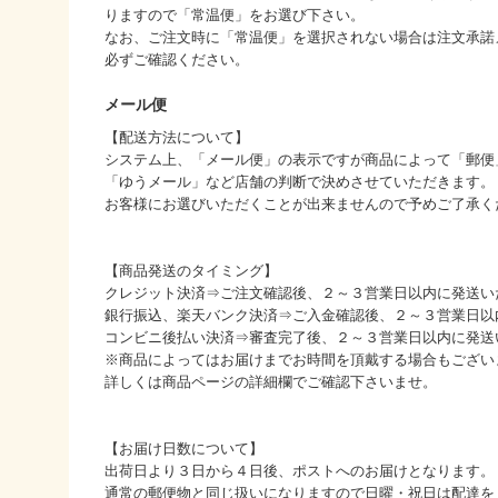
りますので「常温便」をお選び下さい。
なお、ご注文時に「常温便」を選択されない場合は注文承諾
必ずご確認ください。
メール便
【配送方法について】
システム上、「メール便」の表示ですが商品によって「郵便
「ゆうメール」など店舗の判断で決めさせていただきます。
お客様にお選びいただくことが出来ませんので予めご了承く
【商品発送のタイミング】
クレジット決済⇒ご注文確認後、２～３営業日以内に発送い
銀行振込、楽天バンク決済⇒ご入金確認後、２～３営業日以
コンビニ後払い決済⇒審査完了後、２～３営業日以内に発送
※商品によってはお届けまでお時間を頂戴する場合もござい
詳しくは商品ページの詳細欄でご確認下さいませ。
【お届け日数について】
出荷日より３日から４日後、ポストへのお届けとなります。
通常の郵便物と同じ扱いになりますので日曜・祝日は配達を