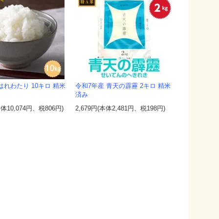
はれわたり 10キロ 精米
令和7年産 青天の霹靂 2キロ 精米
済み
本体10,074円、税806円)
2,679円(本体2,481円、税198円)