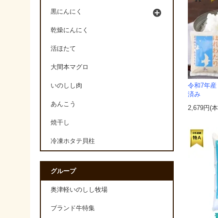
黒にんにく
乾燥にんにく
活ほたて
大間本マグロ
いのしし肉
令和7年産
済み
あんこう
2,679円(
焼干し
冷凍ホタテ貝柱
グループ
奥津軽いのしし牧場
ブランド牛特集