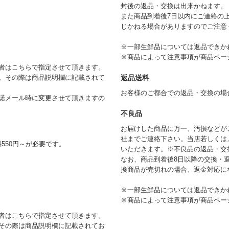
封後の返品・交換は出来かねます。
また商品到着後7日以内にご連絡の
じかねる場合がありますのでご注意
※一部生鮮品については返品できか
※商品によって注意事項が商品ペー
者はこちらで指定させて頂きます。
返品送料
。その際は商品説明欄に記載されて
お客様のご都合での返品・交換の場
諾メール時に変更させて頂きますの
不良品
お届けした商品に万一、汚損などが
社までご連絡下さい。当店若しくは
550円～が必要です。
いただきます。※不良品の返品・交
なお、商品到着後8日以降の交換・
換商品が売切れの場合、返金対応に
※一部生鮮品については返品できか
※商品によって注意事項が商品ペー
者はこちらで指定させて頂きます。
その際は商品説明欄に記載されてお