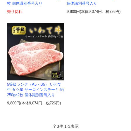
枚 個体識別番号入り
個体識別番号入り
売り切れ
9,800円(本体9,074円、税726円)
5等級ランク（A5・B5） いわて
牛 五ツ星 サーロインステーキ 約
250g×2枚 個体識別番号入り
9,800円(本体9,074円、税726円)
全
3
件
1
-
3
表示