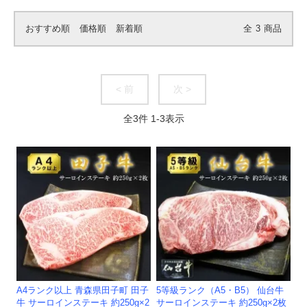
おすすめ順
価格順
新着順
全
3
商品
< 前
次 >
全
3
件
1
-
3
表示
A4ランク以上 青森県田子町 田子
5等級ランク（A5・B5） 仙台牛
牛 サーロインステーキ 約250g×2
サーロインステーキ 約250g×2枚