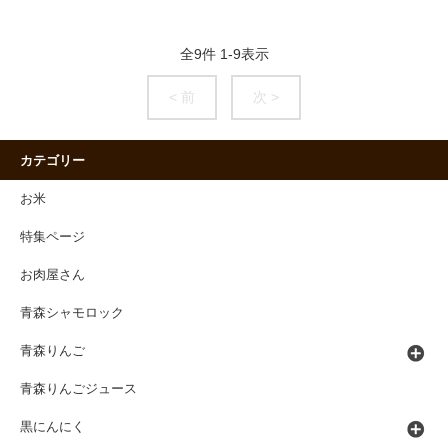
全
9
件
1
-
9
表示
< 前
次 >
カテゴリー
お米
特集ページ
お肉屋さん
青森シャモロック
青森りんご
青森りんごジュース
黒にんにく