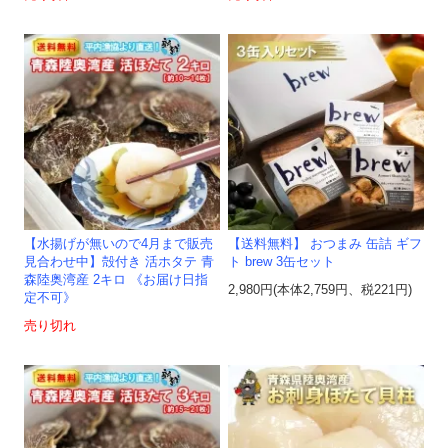
【水揚げが無いので4月まで販売
【送料無料】 おつまみ 缶詰 ギフ
見合わせ中】殻付き 活ホタテ 青
ト brew 3缶セット
森陸奥湾産 2キロ 《お届け日指
2,980円(本体2,759円、税221円)
定不可》
売り切れ