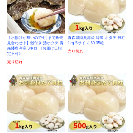
【水揚げが無いので4月まで販売
青森県陸奥湾産 冷凍 ホタテ 貝柱
見合わせ中】殻付き 活ホタテ 青
1kg Sサイズ 30-35粒
森陸奥湾産 3キロ 《お届け日指
売り切れ
定不可》
売り切れ