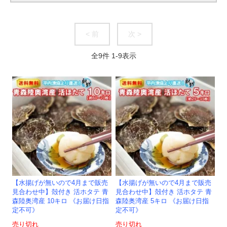
< 前
次 >
全
9
件
1
-
9
表示
【水揚げが無いので4月まで販売
【水揚げが無いので4月まで販売
見合わせ中】殻付き 活ホタテ 青
見合わせ中】殻付き 活ホタテ 青
森陸奥湾産 10キロ 《お届け日指
森陸奥湾産 5キロ 《お届け日指
定不可》
定不可》
売り切れ
売り切れ