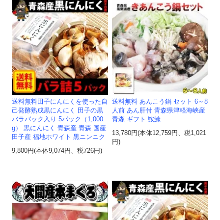
送料無料田子にんにくを使った自
送料無料 あんこう鍋 セット 6～8
己発酵熟成黒にんにく 田子の黒
人前 あん肝付 青森県津軽海峡産
バラパック入り 5パック（1,000
青森 ギフト 鮟鱇
g） 黒にんにく 青森産 青森 国産
13,780円(本体12,759円、税1,021
田子産 福地ホワイト 黒ニンニク
円)
9,800円(本体9,074円、税726円)