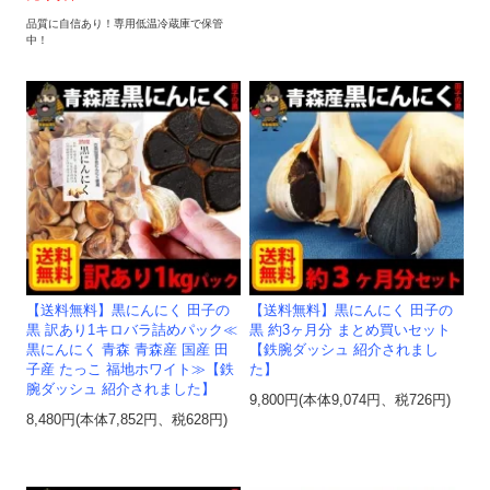
品質に自信あり！専用低温冷蔵庫で保管
中！
【送料無料】黒にんにく 田子の
【送料無料】黒にんにく 田子の
黒 訳あり1キロバラ詰めパック≪
黒 約3ヶ月分 まとめ買いセット
黒にんにく 青森 青森産 国産 田
【鉄腕ダッシュ 紹介されまし
子産 たっこ 福地ホワイト≫【鉄
た】
腕ダッシュ 紹介されました】
9,800円(本体9,074円、税726円)
8,480円(本体7,852円、税628円)