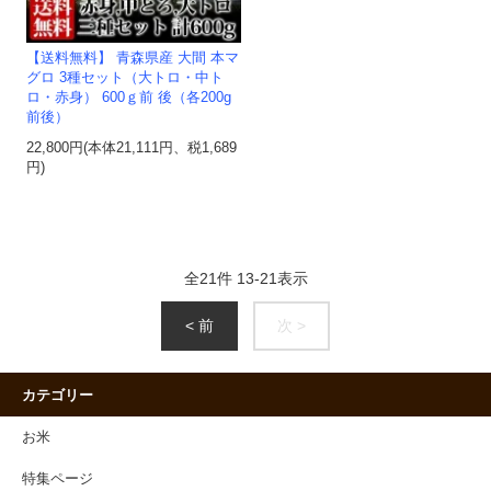
【送料無料】 青森県産 大間 本マ
グロ 3種セット（大トロ・中ト
ロ・赤身） 600ｇ前 後（各200g
前後）
22,800円(本体21,111円、税1,689
円)
全
21
件
13
-
21
表示
< 前
次 >
カテゴリー
お米
特集ページ