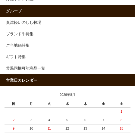
グループ
奥津軽いのしし牧場
ブランド牛特集
ご当地鍋特集
ギフト特集
常温同梱可能商品一覧
営業日カレンダー
2026年8月
日
月
火
水
木
金
土
1
2
3
4
5
6
7
8
9
10
11
12
13
14
15