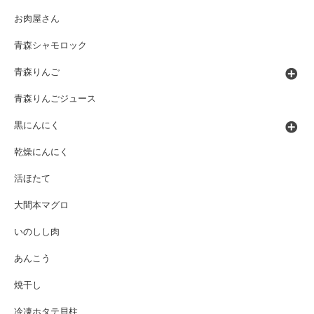
お肉屋さん
青森シャモロック
青森りんご
青森りんごジュース
黒にんにく
乾燥にんにく
活ほたて
大間本マグロ
いのしし肉
あんこう
焼干し
冷凍ホタテ貝柱