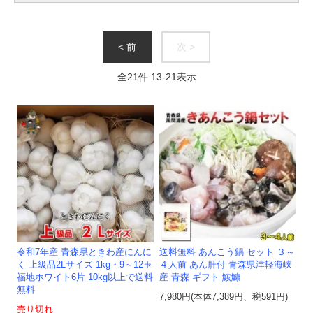
< 前
次 >
全
21
件
13
-
21
表示
令和7年産 青森県ときわ産にんに
送料無料 あんこう鍋 セット ３～
く 上級品2Lサイズ 1kg・9～12玉
４人前 あん肝付 青森県津軽海峡
福地ホワイト6片 10kg以上で送料
産 青森 ギフト 鮟鱇
無料
7,980円(本体7,389円、税591円)
売り切れ