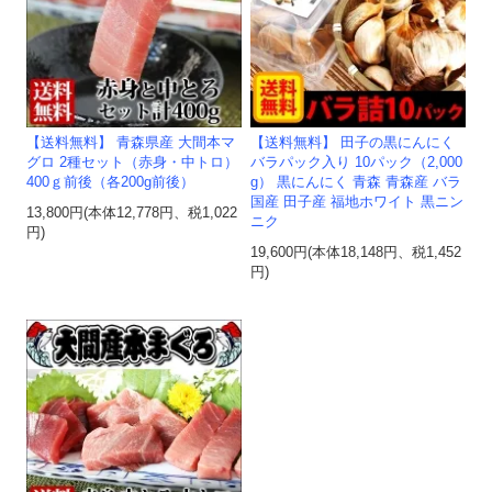
【送料無料】 青森県産 大間本マ
【送料無料】 田子の黒にんにく
グロ 2種セット（赤身・中トロ）
バラパック入り 10パック（2,000
400ｇ前後（各200g前後）
g） 黒にんにく 青森 青森産 バラ
国産 田子産 福地ホワイト 黒ニン
13,800円(本体12,778円、税1,022
ニク
円)
19,600円(本体18,148円、税1,452
円)