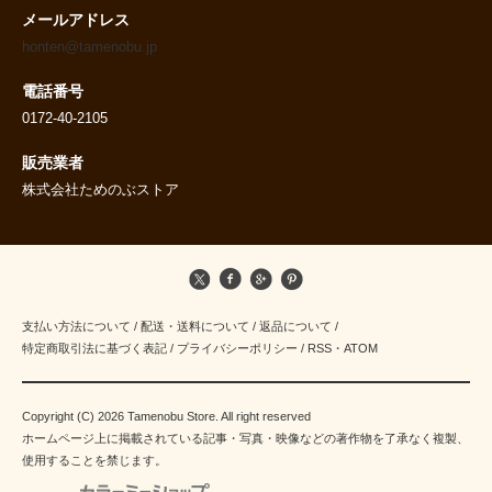
メールアドレス
honten@tamenobu.jp
電話番号
0172-40-2105
販売業者
株式会社ためのぶストア
支払い方法について
/
配送・送料について
/
返品について
/
特定商取引法に基づく表記
/
プライバシーポリシー
/
RSS
・
ATOM
Copyright (C) 2026 Tamenobu Store. All right reserved
ホームページ上に掲載されている記事・写真・映像などの著作物を了承なく複製、
使用することを禁じます。