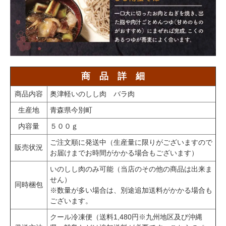
商 品 詳 細
商品内容
奥津軽いのしし肉 バラ肉
生産地
青森県今別町
内容量
５００ｇ
ご注文順に発送中（生産量に限りがございますので
販売状況
お届けまでお時間がかかる場合もございます）
いのしし肉のみ可能（当店のその他の商品は出来ま
せん）
同時梱包
※数量が多い場合は、別途追加送料がかかる場合も
ございます。
クール冷凍便（送料1,480円※九州地区及び沖縄