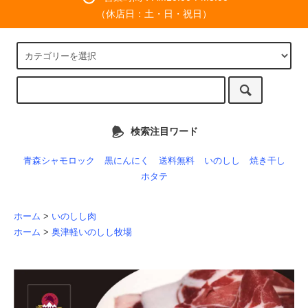
（休店日：土・日・祝日）
検索注目ワード
青森シャモロック
黒にんにく
送料無料
いのしし
焼き干し
ホタテ
ホーム
>
いのしし肉
ホーム
>
奥津軽いのしし牧場