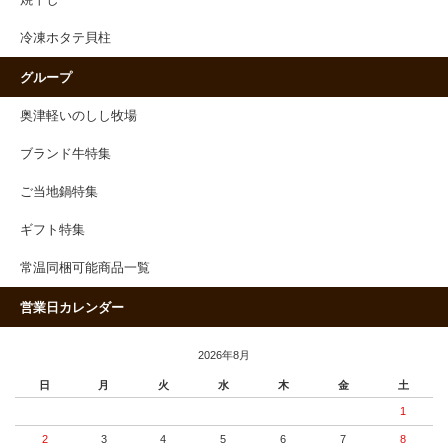
焼干し
冷凍ホタテ貝柱
グループ
奥津軽いのしし牧場
ブランド牛特集
ご当地鍋特集
ギフト特集
常温同梱可能商品一覧
営業日カレンダー
2026年8月
日
月
火
水
木
金
土
1
2
3
4
5
6
7
8