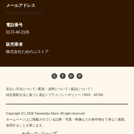
メールアドレス
honten@tamenobu.jp
電話番号
0172-40-2105
販売業者
株式会社ためのぶストア
支払い方法について
/
配送・送料について
/
返品について
/
特定商取引法に基づく表記
/
プライバシーポリシー
/
RSS
・
ATOM
Copyright (C) 2026 Tamenobu Store. All right reserved
ホームページ上に掲載されている記事・写真・映像などの著作物を了承なく複製、
使用することを禁じます。