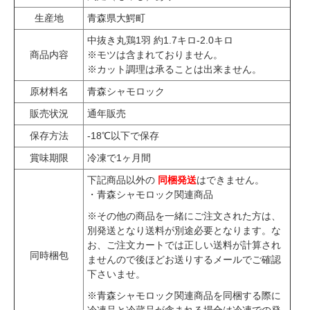
生産地
青森県大鰐町
中抜き丸鶏1羽 約1.7キロ-2.0キロ
商品内容
※モツは含まれておりません。
※カット調理は承ることは出来ません。
原材料名
青森シャモロック
販売状況
通年販売
保存方法
-18℃以下で保存
賞味期限
冷凍で1ヶ月間
下記商品以外の
同梱発送
はできません。
・
青森シャモロック関連商品
※その他の商品を一緒にご注文された方は、
別発送となり送料が別途必要となります。な
お、ご注文カートでは正しい送料が計算され
同時梱包
ませんので後ほどお送りするメールでご確認
下さいませ。
※青森シャモロック関連商品を同梱する際に