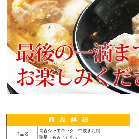
商 品 詳 細
青森シャモロック 中抜き丸鶏
商品名
鶏足（もみじ）あり