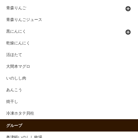
青森りんご
青森りんごジュース
黒にんにく
乾燥にんにく
活ほたて
大間本マグロ
いのしし肉
あんこう
焼干し
冷凍ホタテ貝柱
グループ
奥津軽いのしし牧場