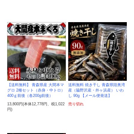
【送料無料】 青森県産 大間本マ
送料無料 焼き干し 青森県陸奥湾
グロ 2種セット（赤身・中トロ）
産（脇野沢産・外ヶ浜産） いわ
400ｇ前後（各200g前後）
し 90g 【メール便発送】
13,800円(本体12,778円、税1,022
売り切れ
円)