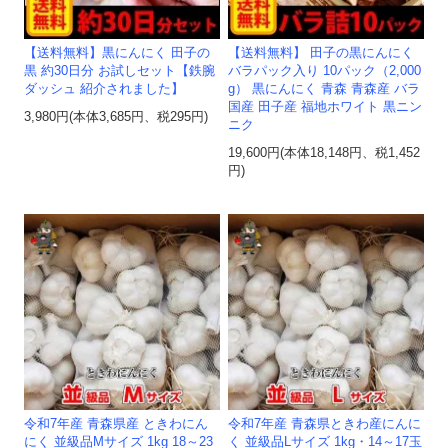
【送料無料】黒にんにく 田子の
【送料無料】 田子の黒にんにく
黒 約30日分 お試しセット【鉄腕
バラパック入り 10パック（2,000
ダッシュ 紹介されました】
g） 黒にんにく 青森 青森産 バラ
国産 田子産 福地ホワイト 黒ニン
3,980円(本体3,685円、税295円)
ニク
19,600円(本体18,148円、税1,452
円)
令和7年産 青森県産 ときわにん
令和7年産 青森県ときわ産にんに
にく 並級品Mサイズ 1kg 18～23
く 並級品Lサイズ 1kg・14～17玉