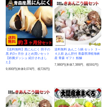
【送料無料】黒にんにく 田子の
送料無料 あんこう鍋 セット ３～
黒 約3ヶ月分 まとめ買いセット
４人前 あん肝付 青森県津軽海峡
【鉄腕ダッシュ 紹介されまし
産 青森 ギフト 鮟鱇
た】
7,980円(本体7,389円、税591円)
9,800円(本体9,074円、税726円)