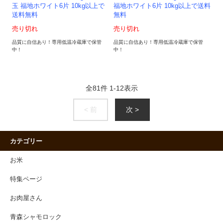
玉 福地ホワイト6片 10kg以上で
福地ホワイト6片 10kg以上で送料
送料無料
無料
売り切れ
売り切れ
品質に自信あり！専用低温冷蔵庫で保管
品質に自信あり！専用低温冷蔵庫で保管
中！
中！
全
81
件
1
-
12
表示
< 前
次 >
カテゴリー
お米
特集ページ
お肉屋さん
青森シャモロック