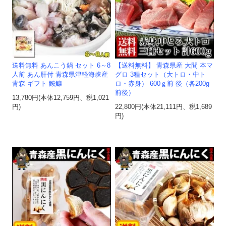
送料無料 あんこう鍋 セット 6～8
【送料無料】 青森県産 大間 本マ
人前 あん肝付 青森県津軽海峡産
グロ 3種セット（大トロ・中ト
青森 ギフト 鮟鱇
ロ・赤身） 600ｇ前 後（各200g
前後）
13,780円(本体12,759円、税1,021
円)
22,800円(本体21,111円、税1,689
円)