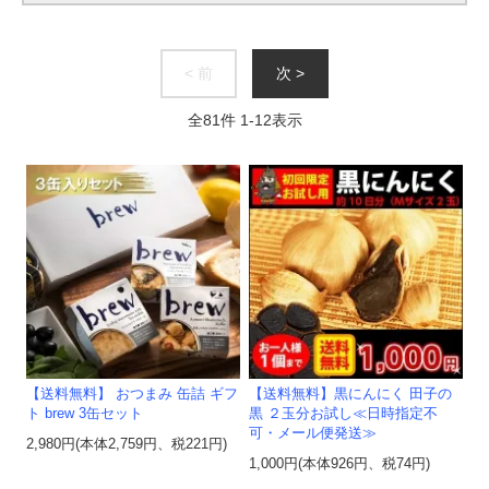
< 前
次 >
全
81
件
1
-
12
表示
【送料無料】 おつまみ 缶詰 ギフ
【送料無料】黒にんにく 田子の
ト brew 3缶セット
黒 ２玉分お試し≪日時指定不
可・メール便発送≫
2,980円(本体2,759円、税221円)
1,000円(本体926円、税74円)