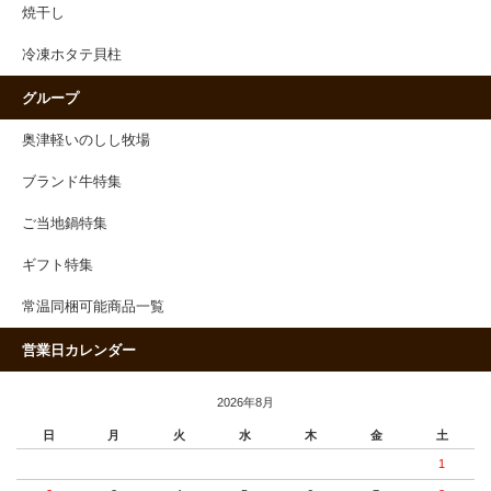
焼干し
冷凍ホタテ貝柱
グループ
奥津軽いのしし牧場
ブランド牛特集
ご当地鍋特集
ギフト特集
常温同梱可能商品一覧
営業日カレンダー
2026年8月
日
月
火
水
木
金
土
1