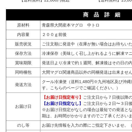
【送料無料】22,800円税込
【送料無料】13,8
商 品 詳 細
原材料
青森県大間産本マグロ 中トロ
内容量
２００ｇ前後
販売状況
ご注文順に発送中（在庫が無い場合はお待ちい
保存方法
冷凍保存（美味しく召し上がれるように解凍マ
賞味期限
発送日より冷凍で約１週間、解凍後はその日の
同時梱包
大間マグロ関連商品以外の同梱発送は出来ませ
クール冷凍便（送料1,480円※九州地区及び沖
発送方法
す。
こちらのページ
でご確認ください。）
【お届け日指定有り】
ご注文日から７日後以降
【お届け日指定なし】
ご注文日から２日〜３日
お届け日
※お届け日指定がなしの場合は最短での発送と
期は、お時間がかかりますのでご了承ください
のし等
お届け先情報を入力の際にご指定下さいませ。